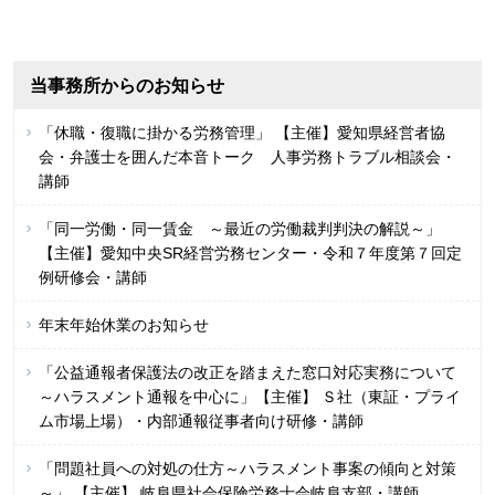
当事務所からのお知らせ
「休職・復職に掛かる労務管理」 【主催】愛知県経営者協
会・弁護士を囲んだ本音トーク 人事労務トラブル相談会・
講師
「同一労働・同一賃金 ～最近の労働裁判判決の解説～」
【主催】愛知中央SR経営労務センター・令和７年度第７回定
例研修会・講師
年末年始休業のお知らせ
「公益通報者保護法の改正を踏まえた窓口対応実務について
～ハラスメント通報を中心に」【主催】 Ｓ社（東証・プライ
ム市場上場）・内部通報従事者向け研修・講師
「問題社員への対処の仕方～ハラスメント事案の傾向と対策
～」 【主催】 岐阜県社会保険労務士会岐阜支部・講師