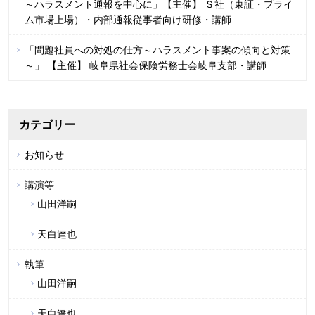
～ハラスメント通報を中心に」【主催】 Ｓ社（東証・プライ
ム市場上場）・内部通報従事者向け研修・講師
「問題社員への対処の仕方～ハラスメント事案の傾向と対策
～」 【主催】 岐阜県社会保険労務士会岐阜支部・講師
カテゴリー
お知らせ
講演等
山田洋嗣
天白達也
執筆
山田洋嗣
天白達也